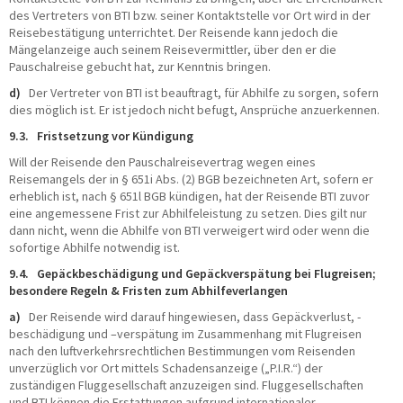
des Vertreters von BTI bzw. seiner Kontaktstelle vor Ort wird in der
Reisebestätigung unterrichtet. Der Reisende kann jedoch die
Mängelanzeige auch seinem Reisevermittler, über den er die
Pauschalreise gebucht hat, zur Kenntnis bringen.
d)
Der Vertreter von BTI ist beauftragt, für Abhilfe zu sorgen, sofern
dies möglich ist. Er ist jedoch nicht befugt, Ansprüche anzuerkennen.
9.3. Fristsetzung vor Kündigung
Will der Reisende den Pauschalreisevertrag wegen eines
Reisemangels der in § 651i Abs. (2) BGB bezeichneten Art, sofern er
erheblich ist, nach § 651l BGB kündigen, hat der Reisende BTI zuvor
eine angemessene Frist zur Abhilfeleistung zu setzen. Dies gilt nur
dann nicht, wenn die Abhilfe von BTI verweigert wird oder wenn die
sofortige Abhilfe notwendig ist.
9.4. Gepäckbeschädigung und Gepäckverspätung bei Flugreisen;
besondere Regeln & Fristen zum Abhilfeverlangen
a)
Der Reisende wird darauf hingewiesen, dass Gepäckverlust, -
beschädigung und –verspätung im Zusammenhang mit Flugreisen
nach den luftverkehrsrechtlichen Bestimmungen vom Reisenden
unverzüglich vor Ort mittels Schadensanzeige („P.I.R.“) der
zuständigen Fluggesellschaft anzuzeigen sind. Fluggesellschaften
und BTI können die Erstattungen aufgrund internationaler