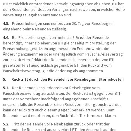
BTI tatsächlich entstandenen Verwaltungsausgaben abziehen. BTI hat
dem Reisenden auf dessen Verlangen nachzuweisen, in welcher Höhe
Verwaltungsausgaben entstanden sind.
4.5.
Preiserhöhungen sind nur bis zum 20. Tag vor Reisebeginn
eingehend beim Reisenden zulässig.
4.6.
Bei Preiserhöhungen von mehr als 8 % ist der Reisende
berechtigt, innerhalb einer von BTI gleichzeitig mit Mitteilung der
Preiserhöhung gesetzten angemessenen Frist entweder die
Änderung anzunehmen oder unentgeltlich vom Pauschalreisevertrag
zurückzutreten. Erklärt der Reisende nicht innerhalb der von BTI
gesetzten Frist ausdrücklich gegenüber BTI den Rücktritt vom
Pauschalreisevertrag, gilt die Änderung als angenommen.
5. Rücktritt durch den Reisenden vor Reisebeginn; Stornokosten
5.1.
Der Reisende kann jederzeit vor Reisebeginn vom
Pauschalreisevertrag zurücktreten. Der Rücktritt ist gegenüber BTI
unter der vorstehend/nachfolgend angegebenen Anschrift zu
erklären; falls die Reise über einen Reisevermittler gebucht wurde,
kann der Rücktritt auch diesem gegenüber erklärt werden. Dem
Reisenden wird empfohlen, den Rücktritt in Textform zu erklären.
5.2.
Tritt der Reisende vor Reisebeginn zurück oder tritt der
Reisende die Reise nicht an, so verliert BTI den Anspruch auf den