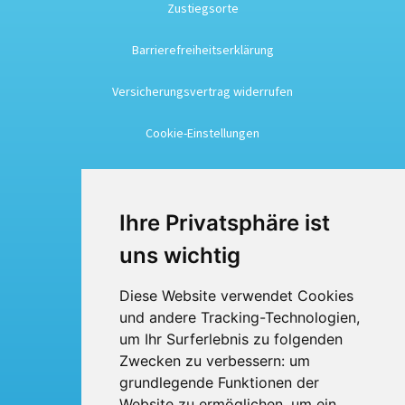
Zustiegsorte
Barrierefreiheitserklärung
Versicherungsvertrag widerrufen
Cookie-Einstellungen
Busreisen
Ihre Privatsphäre ist
Busmiete
uns wichtig
Fuhrpark
Diese Website verwendet Cookies
und andere Tracking-Technologien,
Über uns
um Ihr Surferlebnis zu folgenden
Kontakt
Zwecken zu verbessern:
um
grundlegende Funktionen der
Website zu ermöglichen
,
um ein