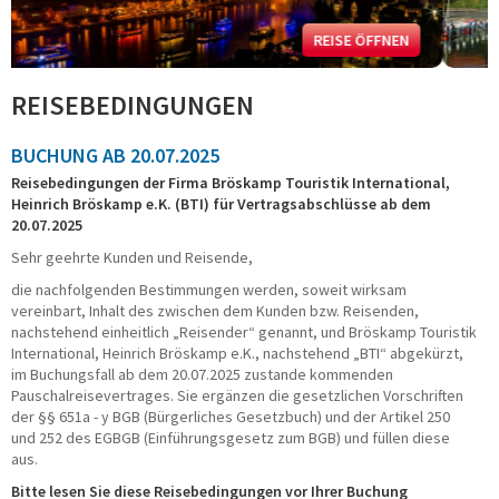
Fahrradreisen
Städtereisen
REISE ÖFFNEN
Schiffsreisen
Kurzreisen
REISEBEDINGUNGEN
Musicals - Shows
Tagesfahrten
BUCHUNG AB 20.07.2025
Konzert und Event
Reisebedingungen der Firma Bröskamp Touristik International,
Adventsreisen
Heinrich Bröskamp e.K. (BTI) für Vertragsabschlüsse ab dem
Festtagsreisen
20.07.2025
BUSMIETE
Sehr geehrte Kunden und Reisende,
die nachfolgenden Bestimmungen werden, soweit wirksam
Mietbus-Anfrage
vereinbart, Inhalt des zwischen dem Kunden bzw. Reisenden,
FUHRPARK
nachstehend einheitlich „Reisender“ genannt, und Bröskamp Touristik
International, Heinrich Bröskamp e.K., nachstehend „BTI“ abgekürzt,
Reise-/Fernreisebusse
im Buchungsfall ab dem 20.07.2025 zustande kommenden
Pauschalreisevertrages. Sie ergänzen die gesetzlichen Vorschriften
VIP-/Businessbusse
der §§ 651a - y BGB (Bürgerliches Gesetzbuch) und der Artikel 250
Doppelstockbusse
und 252 des EGBGB (Einführungsgesetz zum BGB) und füllen diese
Linien-/ Transferbusse
aus.
Kleinbusse/Bulli
Bitte lesen Sie diese Reisebedingungen vor Ihrer Buchung
Anhänger/Skibox