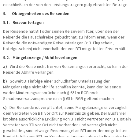
einschließlich der von den Leistungsträgern gutgebrachten Beträge.
9. Obliegenheiten des Reisenden
9.1. Reiseunterlagen
Der Reisende hat BTI oder seinen Reisevermittler, über den der
Reisende die Pauschalreise gebucht hat, zu informieren, wenn der
Reisende die notwendigen Reiseunterlagen (z.B. Flugschein,
Hotelgutschein) nicht innerhalb der von BTI mitgeteilten Frist erhält.
9.2. Mängelanzeige / Abhilfeverlangen
a)
Wird die Reise nicht frei von Reisemängeln erbracht, so kann der
Reisende Abhilfe verlangen.
b)
Soweit BTI infolge einer schuldhaften Unterlassung der
Mängelanzeige nicht Abhilfe schaffen konnte, kann der Reisende
weder Minderungsansprüche nach § 651m BGB noch
Schadensersatzansprüche nach § 651n BGB geltend machen
c)
Der Reisende ist verpflichtet, seine Mängelanzeige unverzüglich
dem Vertreter von BTI vor Ort zur Kenntnis zu geben. Der Busfahrer
ist ohne ausdrückliche Erklärung von BTI nicht Vertreter von BTI. Ist ein
Vertreter von BTI vor Ort nicht vorhanden und vertraglich nicht
geschuldet, sind etwaige Reisemängel an BTI unter der mitgeteilten
Kontaktstelle von BTI zur Kenntnis zu bringen; über die Erreichbarkeit