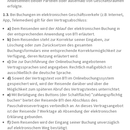
Anwesenheit beider Parteien oder außerhalb von Geschäftsräumen
erfolgte.
1.3.
Bei Buchungen im elektronischen Geschäftsverkehr (z.B. Internet,
App, Telemedien) gilt für den Vertragsabschluss:
a)
Dem Reisenden wird der Ablauf der elektronischen Buchung in
der entsprechenden Anwendung von BTI erläutert.
b)
Dem Reisenden steht zur Korrektur seiner Eingaben, zur
Löschung oder zum Zurücksetzen des gesamten
Buchungsformulars eine entsprechende Korrekturmöglichkeit zur
Verfügung, deren Nutzung erläutert wird.
c)
Die zur Durchführung der Onlinebuchung angebotenen
Vertragssprachen sind angegeben. Rechtlich maßgeblich ist
ausschließlich die deutsche Sprache.
d)
Soweit der Vertragstext von BTI im Onlinebuchungssystem
gespeichert wird, wird der Reisende darüber und über die
Möglichkeit zum späteren Abruf des Vertragstextes unterrichtet.
e)
Mit Betätigung des Buttons (der Schaltfläche) "zahlungspflichtig
buchen“ bietet der Reisende BTI den Abschluss des
Pauschalreisevertrages verbindlich an. An dieses Vertragsangebot
ist der Reisende 7 Werktage ab Absendung der elektronischen
Erklärung gebunden.
f)
Dem Reisenden wird der Eingang seiner Buchung unverzüglich
auf elektronischem Weg bestätigt.