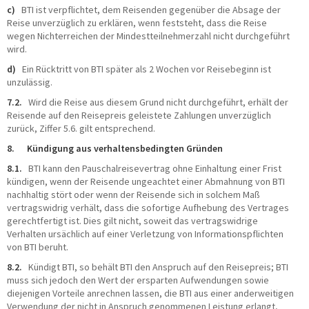
c)
BTI ist verpflichtet, dem Reisenden gegenüber die Absage der
Reise unverzüglich zu erklären, wenn feststeht, dass die Reise
wegen Nichterreichen der Mindestteilnehmerzahl nicht durchgeführt
wird.
d)
Ein Rücktritt von BTI später als 2 Wochen vor Reisebeginn ist
unzulässig.
7.2.
Wird die Reise aus diesem Grund nicht durchgeführt, erhält der
Reisende auf den Reisepreis geleistete Zahlungen unverzüglich
zurück, Ziffer 5.6. gilt entsprechend.
8. Kündigung aus verhaltensbedingten Gründen
8.1.
BTI kann den Pauschalreisevertrag ohne Einhaltung einer Frist
kündigen, wenn der Reisende ungeachtet einer Abmahnung von BTI
nachhaltig stört oder wenn der Reisende sich in solchem Maß
vertragswidrig verhält, dass die sofortige Aufhebung des Vertrages
gerechtfertigt ist. Dies gilt nicht, soweit das vertragswidrige
Verhalten ursächlich auf einer Verletzung von Informationspflichten
von BTI beruht.
8.2.
Kündigt BTI, so behält BTI den Anspruch auf den Reisepreis; BTI
muss sich jedoch den Wert der ersparten Aufwendungen sowie
diejenigen Vorteile anrechnen lassen, die BTI aus einer anderweitigen
Verwendung der nicht in Anspruch genommenen Leistung erlangt,