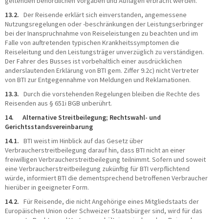
geltenden behördlichen Vorgaben und Auflagen erbracht werden.
13.2.
Der Reisende erklärt sich einverstanden, angemessene
Nutzungsregelungen oder -beschränkungen der Leistungserbringer
bei der Inanspruchnahme von Reiseleistungen zu beachten und im
Falle von auftretenden typischen Krankheitssymptomen die
Reiseleitung und den Leistungsträger unverzüglich zu verständigen.
Der Fahrer des Busses ist vorbehaltlich einer ausdrücklichen
anderslautenden Erklärung von BTI gem. Ziffer 9.2c) nicht Vertreter
von BTI zur Entgegennahme von Meldungen und Reklamationen.
13.3.
Durch die vorstehenden Regelungen bleiben die Rechte des
Reisenden aus § 651i BGB unberührt.
14. Alternative Streitbeilegung; Rechtswahl- und
Gerichtsstandsvereinbarung
14.1.
BTI weist im Hinblick auf das Gesetz über
Verbraucherstreitbeilegung darauf hin, dass BTI nicht an einer
freiwilligen Verbraucherstreitbeilegung teilnimmt. Sofern und soweit
eine Verbraucherstreitbeilegung zukünftig für BTI verpflichtend
würde, informiert BTI die dementsprechend betroffenen Verbraucher
hierüber in geeigneter Form.
14.2.
Für Reisende, die nicht Angehörige eines Mitgliedstaats der
Europäischen Union oder Schweizer Staatsbürger sind, wird für das