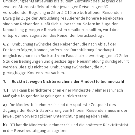
Umbuchungsentgelt jeweils bis zu dem Zeitpunkt des Beginns der
zweiten Stornostaffelstufe der jeweiligen Reiseart gemäß
vorstehender Regelung in Ziffer 5 € 15 pro betroffenen Reisenden.
Etwaig im Zuge der Umbuchung resultierende höhere Reisekosten
sind vom Reisenden zusätzlich zu bezahlen. Sofern im Zuge der
Umbuchung geringere Reisekosten resultieren sollten, wird dies
entsprechend zugunsten des Reisenden berücksichtigt.
6.2.
Umbuchungswünsche des Reisenden, die nach Ablauf der
Fristen erfolgen, können, sofern ihre Durchführung überhaupt
möglich ist, nur nach Rücktritt vom Pauschalreisevertrag gemäß Ziffer
5 zu den Bedingungen und gleichzeitiger Neuanmeldung durchgeführt
werden. Dies gilt nicht bei Umbuchungswünschen, die nur
geringfügige Kosten verursachen.
7. Rücktritt wegen Nichterreichens der Mindestteilnehmerzahl
7.1.
BTI kann bei Nichterreichen einer Mindestteilnehmerzahl nach
Maßgabe folgender Regelungen zurücktreten:
a)
Die Mindestteilnehmerzahl und der späteste Zeitpunkt des
Zugangs der Rücktrittserklärung von BTI beim Reisenden muss in der
jeweiligen vorvertraglichen Unterrichtung angegeben sein.
b)
BTI hat die Mindestteilnehmerzahl und die späteste Rücktrittsfrist
in der Reisebestätigung anzugeben.