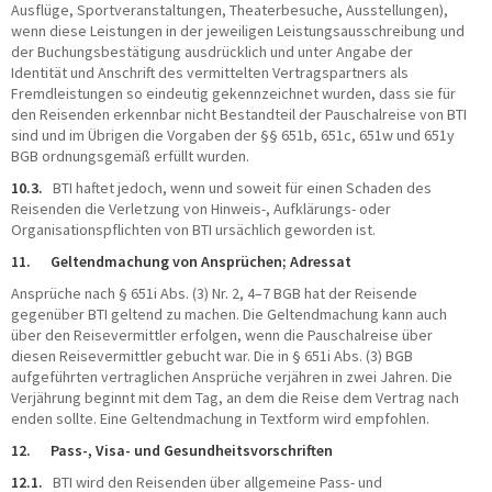
Ausflüge, Sportveranstaltungen, Theaterbesuche, Ausstellungen),
wenn diese Leistungen in der jeweiligen Leistungsausschreibung und
der Buchungsbestätigung ausdrücklich und unter Angabe der
Identität und Anschrift des vermittelten Vertragspartners als
Fremdleistungen so eindeutig gekennzeichnet wurden, dass sie für
den Reisenden erkennbar nicht Bestandteil der Pauschalreise von BTI
sind und im Übrigen die Vorgaben der §§ 651b, 651c, 651w und 651y
BGB ordnungsgemäß erfüllt wurden.
10.3.
BTI haftet jedoch, wenn und soweit für einen Schaden des
Reisenden die Verletzung von Hinweis-, Aufklärungs- oder
Organisationspflichten von BTI ursächlich geworden ist.
11. Geltendmachung von Ansprüchen; Adressat
Ansprüche nach § 651i Abs. (3) Nr. 2, 4–7 BGB hat der Reisende
gegenüber BTI geltend zu machen. Die Geltendmachung kann auch
über den Reisevermittler erfolgen, wenn die Pauschalreise über
diesen Reisevermittler gebucht war. Die in § 651i Abs. (3) BGB
aufgeführten vertraglichen Ansprüche verjähren in zwei Jahren. Die
Verjährung beginnt mit dem Tag, an dem die Reise dem Vertrag nach
enden sollte. Eine Geltendmachung in Textform wird empfohlen.
12. Pass-, Visa- und Gesundheitsvorschriften
12.1.
BTI wird den Reisenden über allgemeine Pass- und