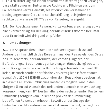
BTI durch Mitteilung auf einem dauerhaften Datenträger zu verlangen,
dass statt seiner ein Dritter in die Rechte und Pflichten aus dem
Pauschalreisevertrag eintritt, bleibt durch die vorstehenden
Bedingungen unberührt. Eine solche Erklärung ist in jedem Fall
rechtzeitig, wenn sie BTI 7 Tage vor Reisebeginn zugeht.
5.8.
Der Abschluss einer Reiserücktrittskostenversicherung sowie
einer Versicherung zur Deckung der Rückführungskosten bei Unfall
oder Krankheit wird dringend empfohlen.
6. Umbuchungen
6.1.
Ein Anspruch des Reisenden nach Vertragsabschluss auf
Änderungen hinsichtlich des Reisetermins, des Reiseziels, des Ortes
des Reiseantritts, der Unterkunft, der Verpflegungsart, der
Beförderungsart oder sonstiger Leistungen (Umbuchung) besteht
nicht. Dies gilt nicht, wenn die Umbuchung erforderlich ist, weil BTI
keine, unzureichende oder falsche vorvertragliche Informationen
gemäß Art. 250 § 3 EGBGB gegenüber dem Reisenden gegeben hat;
in diesem Fall ist die Umbuchung kostenlos möglich. Wird in den
übrigen Fällen auf Wunsch des Reisenden dennoch eine Umbuchung
vorgenommen, kann BTI bei Einhaltung der nachstehenden Fristen ein
Umbuchungsentgelt vom Reisenden pro von der Umbuchung
betroffenen Reisenden erheben. Soweit vor der Zusage der
Umbuchung nichts anderes im Einzelfall vereinbart ist, beträgt das