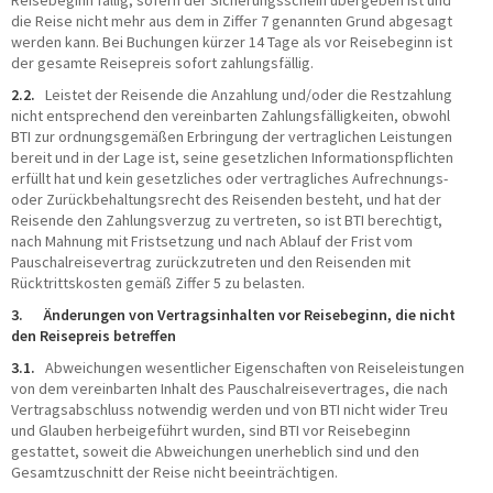
Reisebeginn fällig, sofern der Sicherungsschein übergeben ist und
die Reise nicht mehr aus dem in Ziffer 7 genannten Grund abgesagt
werden kann. Bei Buchungen kürzer 14 Tage als vor Reisebeginn ist
der gesamte Reisepreis sofort zahlungsfällig.
2.2.
Leistet der Reisende die Anzahlung und/oder die Restzahlung
nicht entsprechend den vereinbarten Zahlungsfälligkeiten, obwohl
BTI zur ordnungsgemäßen Erbringung der vertraglichen Leistungen
bereit und in der Lage ist, seine gesetzlichen Informationspflichten
erfüllt hat und kein gesetzliches oder vertragliches Aufrechnungs-
oder Zurückbehaltungsrecht des Reisenden besteht, und hat der
Reisende den Zahlungsverzug zu vertreten, so ist BTI berechtigt,
nach Mahnung mit Fristsetzung und nach Ablauf der Frist vom
Pauschalreisevertrag zurückzutreten und den Reisenden mit
Rücktrittskosten gemäß Ziffer 5 zu belasten.
3. Änderungen von Vertragsinhalten vor Reisebeginn, die nicht
den Reisepreis betreffen
3.1.
Abweichungen wesentlicher Eigenschaften von Reiseleistungen
von dem vereinbarten Inhalt des Pauschalreisevertrages, die nach
Vertragsabschluss notwendig werden und von BTI nicht wider Treu
und Glauben herbeigeführt wurden, sind BTI vor Reisebeginn
gestattet, soweit die Abweichungen unerheblich sind und den
Gesamtzuschnitt der Reise nicht beeinträchtigen.