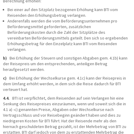
Berechnung erhöhen:
Bei einer auf den Sitzplatz bezogenen Erhöhung kann BTI vom
Reisenden den Erhöhungsbetrag verlangen.
Anderenfalls werden die vom Beförderungsunternehmen pro
Beförderungsmittel geforderten, zusätzlichen
Beförderungskosten durch die Zahl der Sitzplätze des
vereinbarten Beförderungsmittels geteilt. Den sich so ergebenden
Erhöhungsbetrag für den Einzelplatz kann BTI vom Reisenden
verlangen.
b)
Bei Erhöhung der Steuern und sonstigen Abgaben gem. 4.1b) kann
der Reisepreis um den entsprechenden, anteiligen Betrag
heraufgesetzt werden.
c)
Bei Erhöhung der Wechselkurse gem. 4.1c) kann der Reisepreis in
dem Umfang erhöht werden, in dem sich die Reise dadurch für BTI
verteuert hat.
4.4.
BTI ist verpflichtet, dem Reisenden auf sein Verlangen hin eine
Senkung des Reisepreises einzuräumen, wenn und soweit sich die in
4.1 a) -c) genannten Preise, Abgaben oder Wechselkurse nach
Vertragsschluss und vor Reisebeginn geändert haben und dies zu
niedrigeren Kosten für BTI führt. Hat der Reisende mehr als den
hiernach geschuldeten Betrag gezahlt, ist der Mehrbetrag von BTI zu
erstatten. BTI darf jedoch von dem zu erstattenden Mehrbetrag die