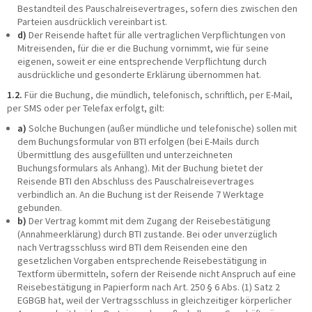
Bestandteil des Pauschalreisevertrages, sofern dies zwischen den
Parteien ausdrücklich vereinbart ist.
d)
Der Reisende haftet für alle vertraglichen Verpflichtungen von
Mitreisenden, für die er die Buchung vornimmt, wie für seine
eigenen, soweit er eine entsprechende Verpflichtung durch
ausdrückliche und gesonderte Erklärung übernommen hat.
1.2.
Für die Buchung, die mündlich, telefonisch, schriftlich, per E-Mail,
per SMS oder per Telefax erfolgt, gilt:
a)
Solche Buchungen (außer mündliche und telefonische) sollen mit
dem Buchungsformular von BTI erfolgen (bei E-Mails durch
Übermittlung des ausgefüllten und unterzeichneten
Buchungsformulars als Anhang). Mit der Buchung bietet der
Reisende BTI den Abschluss des Pauschalreisevertrages
verbindlich an. An die Buchung ist der Reisende 7 Werktage
gebunden.
b)
Der Vertrag kommt mit dem Zugang der Reisebestätigung
(Annahmeerklärung) durch BTI zustande. Bei oder unverzüglich
nach Vertragsschluss wird BTI dem Reisenden eine den
gesetzlichen Vorgaben entsprechende Reisebestätigung in
Textform übermitteln, sofern der Reisende nicht Anspruch auf eine
Reisebestätigung in Papierform nach Art. 250 § 6 Abs. (1) Satz 2
EGBGB hat, weil der Vertragsschluss in gleichzeitiger körperlicher