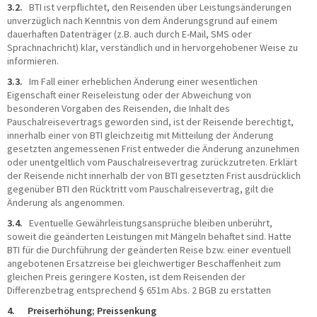
3.2.
BTI ist verpflichtet, den Reisenden über Leistungsänderungen
unverzüglich nach Kenntnis von dem Änderungsgrund auf einem
dauerhaften Datenträger (z.B. auch durch E-Mail, SMS oder
Sprachnachricht) klar, verständlich und in hervorgehobener Weise zu
informieren.
3.3.
Im Fall einer erheblichen Änderung einer wesentlichen
Eigenschaft einer Reiseleistung oder der Abweichung von
besonderen Vorgaben des Reisenden, die Inhalt des
Pauschalreisevertrags geworden sind, ist der Reisende berechtigt,
innerhalb einer von BTI gleichzeitig mit Mitteilung der Änderung
gesetzten angemessenen Frist entweder die Änderung anzunehmen
oder unentgeltlich vom Pauschalreisevertrag zurückzutreten. Erklärt
der Reisende nicht innerhalb der von BTI gesetzten Frist ausdrücklich
gegenüber BTI den Rücktritt vom Pauschalreisevertrag, gilt die
Änderung als angenommen.
3.4.
Eventuelle Gewährleistungsansprüche bleiben unberührt,
soweit die geänderten Leistungen mit Mängeln behaftet sind. Hatte
BTI für die Durchführung der geänderten Reise bzw. einer eventuell
angebotenen Ersatzreise bei gleichwertiger Beschaffenheit zum
gleichen Preis geringere Kosten, ist dem Reisenden der
Differenzbetrag entsprechend § 651m Abs. 2 BGB zu erstatten
4. Preiserhöhung; Preissenkung