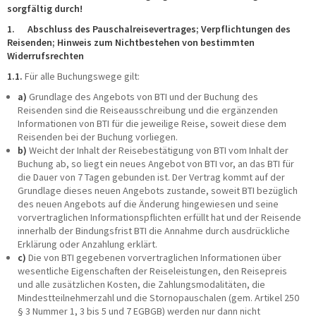
sorgfältig durch!
Taxi/PKW
1. Abschluss des Pauschalreisevertrages; Verpflichtungen des
Impressionen
Reisenden; Hinweis zum Nichtbestehen von bestimmten
ÜBER UNS
Widerrufsrechten
1.1.
Für alle Buchungswege gilt:
Büroteam
a)
Grundlage des Angebots von BTI und der Buchung des
Busfahrerinnen und Busfahrer
Reisenden sind die Reiseausschreibung und die ergänzenden
Geschäftsführung
Informationen von BTI für die jeweilige Reise, soweit diese dem
Werkstatt
Reisenden bei der Buchung vorliegen.
Reisesicherheit
b)
Weicht der Inhalt der Reisebestätigung von BTI vom Inhalt der
Historie
Buchung ab, so liegt ein neues Angebot von BTI vor, an das BTI für
Nachhaltigkeit
die Dauer von 7 Tagen gebunden ist. Der Vertrag kommt auf der
Stellenangebote
Grundlage dieses neuen Angebots zustande, soweit BTI bezüglich
des neuen Angebots auf die Änderung hingewiesen und seine
KONTAKT
vorvertraglichen Informationspflichten erfüllt hat und der Reisende
innerhalb der Bindungsfrist BTI die Annahme durch ausdrückliche
Katalogbestellung
Erklärung oder Anzahlung erklärt.
c)
Die von BTI gegebenen vorvertraglichen Informationen über
Gutscheinbestellung
wesentliche Eigenschaften der Reiseleistungen, den Reisepreis
Fundsachen
und alle zusätzlichen Kosten, die Zahlungsmodalitäten, die
WhatsApp
Mindestteilnehmerzahl und die Stornopauschalen (gem. Artikel 250
§ 3 Nummer 1, 3 bis 5 und 7 EGBGB) werden nur dann nicht