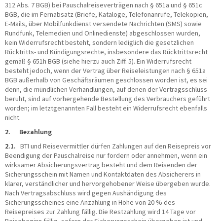
312 Abs. 7 BGB) bei Pauschalreiseverträgen nach § 651a und § 651c
BGB, die im Fernabsatz (Briefe, Kataloge, Telefonanrufe, Telekopien,
E-Mails, über Mobilfunkdienst versendete Nachrichten (SMS) sowie
Rundfunk, Telemedien und Onlinedienste) abgeschlossen wurden,
kein Widerrufsrecht besteht, sondern lediglich die gesetzlichen
Rücktritts- und Kündigungsrechte, insbesondere das Rücktrittsrecht
gemäß § 651h BGB (siehe hierzu auch Ziff. 5). Ein Widerrufsrecht
besteht jedoch, wenn der Vertrag über Reiseleistungen nach § 651a
BGB außerhalb von Geschäftsräumen geschlossen worden ist, es sei
denn, die mündlichen Verhandlungen, auf denen der Vertragsschluss
beruht, sind auf vorhergehende Bestellung des Verbrauchers geführt
worden; im letztgenannten Fall besteht ein Widerrufsrecht ebenfalls
nicht.
2. Bezahlung
2.1.
BTI und Reisevermittler dürfen Zahlungen auf den Reisepreis vor
Beendigung der Pauschalreise nur fordern oder annehmen, wenn ein
wirksamer Absicherungsvertrag besteht und dem Reisenden der
Sicherungsschein mit Namen und Kontaktdaten des Absicherers in
klarer, verständlicher und hervorgehobener Weise übergeben wurde.
Nach Vertragsabschluss wird gegen Aushändigung des
Sicherungsscheines eine Anzahlung in Höhe von 20 % des
Reisepreises zur Zahlung fällig. Die Restzahlung wird 14 Tage vor