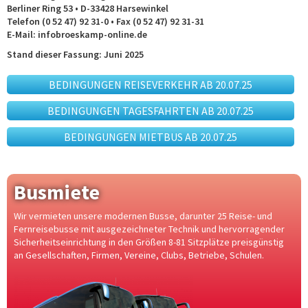
Berliner Ring 53 • D-33428 Harsewinkel
Telefon (0 52 47) 92 31-0 • Fax (0 52 47) 92 31-31
E-Mail: infobroeskamp-online.de
Stand dieser Fassung: Juni 2025
BEDINGUNGEN REISEVERKEHR AB 20.07.25
BEDINGUNGEN TAGESFAHRTEN AB 20.07.25
BEDINGUNGEN MIETBUS AB 20.07.25
Busmiete
Wir vermieten unsere modernen Busse, darunter 25 Reise- und
Fernreisebusse mit ausgezeichneter Technik und hervorragender
Sicherheitseinrichtung in den Größen 8-81 Sitzplätze preisgünstig
an Gesellschaften, Firmen, Vereine, Clubs, Betriebe, Schulen.