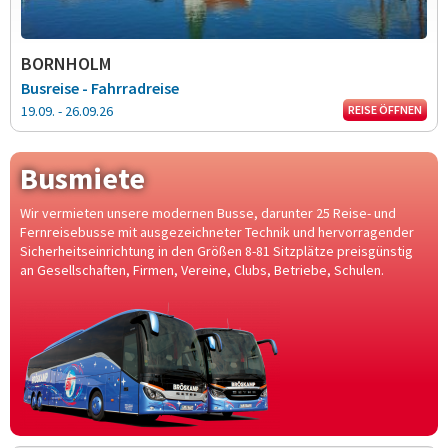
BORNHOLM
Busreise - Fahrradreise
19.09. - 26.09.26
REISE ÖFFNEN
Busmiete
Wir vermieten unsere modernen Busse, darunter 25 Reise- und
Fernreisebusse mit ausgezeichneter Technik und hervorragender
Sicherheitseinrichtung in den Größen 8-81 Sitzplätze preisgünstig
an Gesellschaften, Firmen, Vereine, Clubs, Betriebe, Schulen.