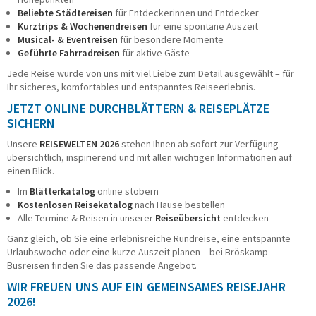
Beliebte Städtereisen
für Entdeckerinnen und Entdecker
Taxi/PKW
Kurztrips & Wochenendreisen
für eine spontane Auszeit
Impressionen
Musical- & Eventreisen
für besondere Momente
Geführte Fahrradreisen
für aktive Gäste
ÜBER UNS
Jede Reise wurde von uns mit viel Liebe zum Detail ausgewählt – für
Büroteam
Ihr sicheres, komfortables und entspanntes Reiseerlebnis.
Busfahrerinnen und Busfahrer
JETZT ONLINE DURCHBLÄTTERN & REISEPLÄTZE
Geschäftsführung
SICHERN
Werkstatt
Reisesicherheit
Unsere
REISEWELTEN 2026
stehen Ihnen ab sofort zur Verfügung –
übersichtlich, inspirierend und mit allen wichtigen Informationen auf
Historie
einen Blick.
Nachhaltigkeit
Stellenangebote
Im
Blätterkatalog
online stöbern
Kostenlosen Reisekatalog
nach Hause bestellen
KONTAKT
Alle Termine & Reisen in unserer
Reiseübersicht
entdecken
Ganz gleich, ob Sie eine erlebnisreiche Rundreise, eine entspannte
Katalogbestellung
Urlaubswoche oder eine kurze Auszeit planen – bei Bröskamp
Gutscheinbestellung
Busreisen finden Sie das passende Angebot.
Fundsachen
WIR FREUEN UNS AUF EIN GEMEINSAMES REISEJAHR
WhatsApp
2026!