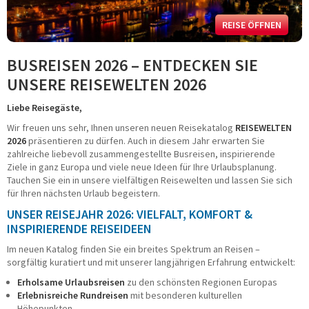
Fahrradreisen
Städtereisen
REISE ÖFFNEN
Schiffsreisen
Kurzreisen
BUSREISEN 2026 – ENTDECKEN SIE
Musicals - Shows
UNSERE REISEWELTEN 2026
Tagesfahrten
Konzert und Event
Liebe Reisegäste,
Adventsreisen
Wir freuen uns sehr, Ihnen unseren neuen Reisekatalog
REISEWELTEN
Festtagsreisen
2026
präsentieren zu dürfen. Auch in diesem Jahr erwarten Sie
BUSMIETE
zahlreiche liebevoll zusammengestellte Busreisen, inspirierende
Ziele in ganz Europa und viele neue Ideen für Ihre Urlaubsplanung.
Tauchen Sie ein in unsere vielfältigen Reisewelten und lassen Sie sich
Mietbus-Anfrage
für Ihren nächsten Urlaub begeistern.
FUHRPARK
UNSER REISEJAHR 2026: VIELFALT, KOMFORT &
INSPIRIERENDE REISEIDEEN
Reise-/Fernreisebusse
VIP-/Businessbusse
Im neuen Katalog finden Sie ein breites Spektrum an Reisen –
Doppelstockbusse
sorgfältig kuratiert und mit unserer langjährigen Erfahrung entwickelt:
Linien-/ Transferbusse
Erholsame Urlaubsreisen
zu den schönsten Regionen Europas
Kleinbusse/Bulli
Erlebnisreiche Rundreisen
mit besonderen kulturellen
Anhänger/Skibox
Höhepunkten