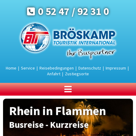
0 52 47 / 92 31 0
Home
|
Service
|
Reisebedingungen
|
Datenschutz
|
Impressum
|
Anfahrt
|
Zustiegsorte
BUSREISEN
Rhein in Flammen
Urlaub an der Ostsee
Urlaub in den Bergen
Busreise - Kurzreise
Urlaubsreisen
Rundreisen