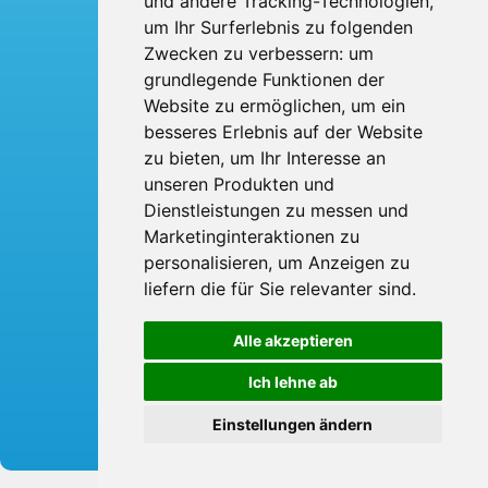
und andere Tracking-Technologien,
Über uns
um Ihr Surferlebnis zu folgenden
Kontakt
Zwecken zu verbessern:
um
grundlegende Funktionen der
Website zu ermöglichen
,
um ein
BTI Bröskamp-Touristik International
Heinrich Bröskamp e. K.
besseres Erlebnis auf der Website
Berliner Ring 53
zu bieten
,
um Ihr Interesse an
33428 Harsewinkel
Telefon: 05247 - 9231-0
unseren Produkten und
Fax: 05247 - 9231-31
Dienstleistungen zu messen und
E-Mail:
info
broeskamp-online.de
Marketinginteraktionen zu
personalisieren
,
um Anzeigen zu
liefern die für Sie relevanter sind
.
Alle akzeptieren
© 2026 Bröskamp Touristik International
Ich lehne ab
created by
vistabus
Einstellungen ändern