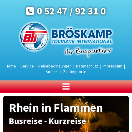
0 52 47 / 92 31 0
Home
|
Service
|
Reisebedingungen
|
Datenschutz
|
Impressum
|
Anfahrt
|
Zustiegsorte
BUSREISEN
Rhein in Flammen
Urlaub an der Ostsee
Urlaub in den Bergen
Busreise - Kurzreise
Urlaubsreisen
Rundreisen