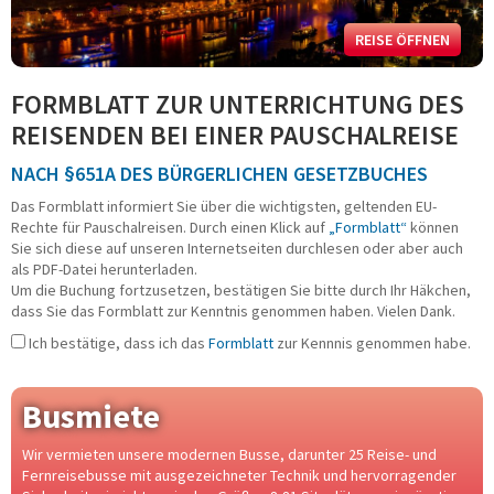
Fahrradreisen
Städtereisen
REISE ÖFFNEN
Schiffsreisen
Kurzreisen
FORMBLATT ZUR UNTERRICHTUNG DES
Musicals - Shows
REISENDEN BEI EINER PAUSCHALREISE
Tagesfahrten
Konzert und Event
NACH §651A DES BÜRGERLICHEN GESETZBUCHES
Adventsreisen
Das Formblatt informiert Sie über die wichtigsten, geltenden EU-
Festtagsreisen
Rechte für Pauschalreisen. Durch einen Klick auf
„Formblatt“
können
BUSMIETE
Sie sich diese auf unseren Internetseiten durchlesen oder aber auch
als PDF-Datei herunterladen.
Mietbus-Anfrage
Um die Buchung fortzusetzen, bestätigen Sie bitte durch Ihr Häkchen,
dass Sie das Formblatt zur Kenntnis genommen haben. Vielen Dank.
FUHRPARK
Ich bestätige, dass ich das
Formblatt
zur Kennnis genommen habe.
Reise-/Fernreisebusse
VIP-/Businessbusse
Busmiete
Doppelstockbusse
Linien-/ Transferbusse
Wir vermieten unsere modernen Busse, darunter 25 Reise- und
Kleinbusse/Bulli
Fernreisebusse mit ausgezeichneter Technik und hervorragender
Anhänger/Skibox