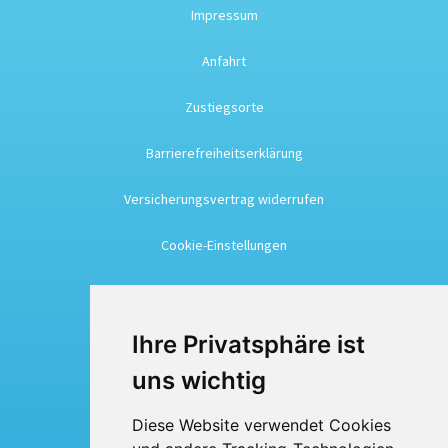
Impressum
Anfahrt
Zustiegsorte
Barrierefreiheitserklärung
Versicherungsvertrag widerrufen
Cookie-Einstellungen
Busreisen
Ihre Privatsphäre ist
Busmiete
uns wichtig
Fuhrpark
Diese Website verwendet Cookies