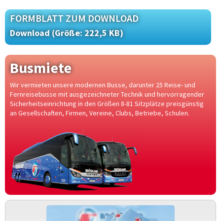
FORMBLATT ZUM DOWNLOAD
Größe: 222,5 KB
Busmiete
Wir vermieten unsere modernen Busse, darunter 25 Reise- und
Fernreisebusse mit ausgezeichneter Technik und hervorragender
Sicherheitseinrichtung in den Größen 8-81 Sitzplätze preisgünstig
an Gesellschaften, Firmen, Vereine, Clubs, Betriebe, Schulen.