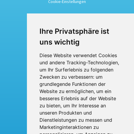
Cookie-Einstellungen
Busreisen
Ihre Privatsphäre ist
Busmiete
uns wichtig
Fuhrpark
Diese Website verwendet Cookies
und andere Tracking-Technologien,
Über uns
um Ihr Surferlebnis zu folgenden
Kontakt
Zwecken zu verbessern:
um
grundlegende Funktionen der
Website zu ermöglichen
,
um ein
BTI Bröskamp-Touristik International
Heinrich Bröskamp e. K.
besseres Erlebnis auf der Website
Berliner Ring 53
zu bieten
,
um Ihr Interesse an
33428 Harsewinkel
Telefon: 05247 - 9231-0
unseren Produkten und
Fax: 05247 - 9231-31
Dienstleistungen zu messen und
E-Mail:
info
broeskamp-online.de
Marketinginteraktionen zu