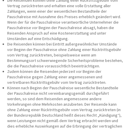
Die Reisenden können ohne Zahlung einer Rücktrittsgebühr vom
Vertrag zurücktreten und erhalten eine volle Erstattung aller
Zahlungen, wenn einer der wesentlichen Bestandteile der
Pauschalreise mit Ausnahme des Preises erheblich geändert wird.
Wenn der für die Pauschalreise verantwortliche Unternehmer die
Pauschalreise vor Beginn der Pauschalreise absagt, haben die
Reisenden Anspruch auf eine Kostenerstattung und unter
Umständen auf eine Entschädigung.
Die Reisenden können bei Eintritt außergewöhnlicher Umstände
vor Beginn der Pauschalreise ohne Zahlung einer Rücktrittsgebühr
vom Vertrag zurücktreten, beispielsweise wenn am
Bestimmungsort schwerwiegende Sicherheitsprobleme bestehen,
die die Pauschalreise voraussichtlich beeinträchtigen.
Zudem können die Reisenden jederzeit vor Beginn der
Pauschalreise gegen Zahlung einer angemessenen und
vertretbaren Rücktrittsgebühr vom Vertrag zurücktreten.
Können nach Beginn der Pauschalreise wesentliche Bestandteile
der Pauschalreise nicht vereinbarungsgemäß durchgeführt
werden, so sind dem Reisenden angemessene andere
Vorkehrungen ohne Mehrkosten anzubieten. Der Reisende kann
ohne Zahlung einer Rücktrittsgebühr vom Vertrag zurücktreten (in
der Bundesrepublik Deutschland heißt dieses Recht „Kündigung“),
wenn Leistungen nicht gemäß dem Vertrag erbracht werden und
dies erhebliche Auswirkungen auf die Erbringung der vertraglichen