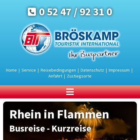
0 52 47 / 92 31 0
Home
|
Service
|
Reisebedingungen
|
Datenschutz
|
Impressum
|
Anfahrt
|
Zustiegsorte
BUSREISEN
Rhein in Flammen
Urlaub an der Ostsee
Urlaub in den Bergen
Busreise - Kurzreise
Urlaubsreisen
Rundreisen