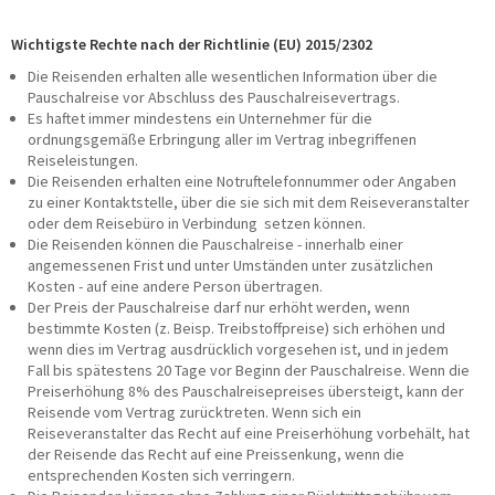
Taxi/PKW
Wichtigste Rechte nach der Richtlinie (EU) 2015/2302
Impressionen
Die Reisenden erhalten alle wesentlichen Information über die
ÜBER UNS
Pauschalreise vor Abschluss des Pauschalreisevertrags.
Es haftet immer mindestens ein Unternehmer für die
Büroteam
ordnungsgemäße Erbringung aller im Vertrag inbegriffenen
Busfahrerinnen und Busfahrer
Reiseleistungen.
Geschäftsführung
Die Reisenden erhalten eine Notruftelefonnummer oder Angaben
Werkstatt
zu einer Kontaktstelle, über die sie sich mit dem Reiseveranstalter
oder dem Reisebüro in Verbindung setzen können.
Reisesicherheit
Die Reisenden können die Pauschalreise - innerhalb einer
Historie
angemessenen Frist und unter Umständen unter zusätzlichen
Nachhaltigkeit
Kosten - auf eine andere Person übertragen.
Stellenangebote
Der Preis der Pauschalreise darf nur erhöht werden, wenn
bestimmte Kosten (z. Beisp. Treibstoffpreise) sich erhöhen und
KONTAKT
wenn dies im Vertrag ausdrücklich vorgesehen ist, und in jedem
Fall bis spätestens 20 Tage vor Beginn der Pauschalreise. Wenn die
Katalogbestellung
Preiserhöhung 8% des Pauschalreisepreises übersteigt, kann der
Gutscheinbestellung
Reisende vom Vertrag zurücktreten. Wenn sich ein
Fundsachen
Reiseveranstalter das Recht auf eine Preiserhöhung vorbehält, hat
WhatsApp
der Reisende das Recht auf eine Preissenkung, wenn die
entsprechenden Kosten sich verringern.