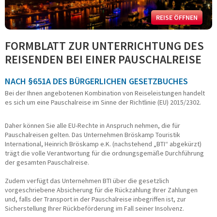
Fahrradreisen
Städtereisen
REISE ÖFFNEN
Schiffsreisen
Kurzreisen
FORMBLATT ZUR UNTERRICHTUNG DES
Musicals - Shows
REISENDEN BEI EINER PAUSCHALREISE
Tagesfahrten
Konzert und Event
NACH §651A DES BÜRGERLICHEN GESETZBUCHES
Adventsreisen
Festtagsreisen
Bei der Ihnen angebotenen Kombination von Reiseleistungen handelt
es sich um eine Pauschalreise im Sinne der Richtlinie (EU) 2015/2302.
BUSMIETE
Daher können Sie alle EU-Rechte in Anspruch nehmen, die für
Mietbus-Anfrage
Pauschalreisen gelten. Das Unternehmen Bröskamp Touristik
FUHRPARK
International, Heinrich Bröskamp e.K. (nachstehend „BTI“ abgekürzt)
trägt die volle Verantwortung für die ordnungsgemäße Durchführung
der gesamten Pauschalreise.
Reise-/Fernreisebusse
VIP-/Businessbusse
Zudem verfügt das Unternehmen BTI über die gesetzlich
Doppelstockbusse
vorgeschriebene Absicherung für die Rückzahlung Ihrer Zahlungen
Linien-/ Transferbusse
und, falls der Transport in der Pauschalreise inbegriffen ist, zur
Kleinbusse/Bulli
Sicherstellung Ihrer Rückbeförderung im Fall seiner Insolvenz.
Anhänger/Skibox