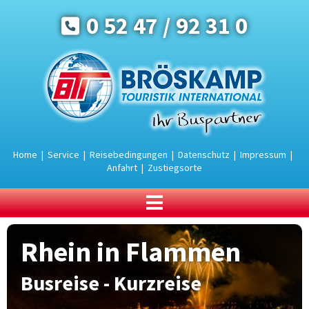
0 52 47 / 92 31 0
Home
|
Service
|
Reisebedingungen
|
Datenschutz
|
Impressum
|
Anfahrt
|
Zustiegsorte
BUSREISEN
Rhein in Flammen
Urlaub an der Ostsee
Urlaub in den Bergen
Busreise - Kurzreise
Urlaubsreisen
Rundreisen