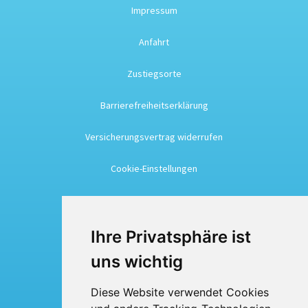
Impressum
Anfahrt
Zustiegsorte
Barrierefreiheitserklärung
Versicherungsvertrag widerrufen
Cookie-Einstellungen
Busreisen
Ihre Privatsphäre ist
Busmiete
uns wichtig
Fuhrpark
Diese Website verwendet Cookies