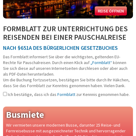
Fahrradreisen
Städtereisen
REISE ÖFFNEN
Schiffsreisen
Kurzreisen
FORMBLATT ZUR UNTERRICHTUNG DES
Musicals - Shows
REISENDEN BEI EINER PAUSCHALREISE
Tagesfahrten
Konzert und Event
NACH §651A DES BÜRGERLICHEN GESETZBUCHES
Adventsreisen
Das Formblatt informiert Sie über die wichtigsten, geltenden EU-
Festtagsreisen
Rechte für Pauschalreisen. Durch einen Klick auf
„Formblatt“
können
BUSMIETE
Sie sich diese auf unseren Internetseiten durchlesen oder aber auch
als PDF-Datei herunterladen.
Mietbus-Anfrage
Um die Buchung fortzusetzen, bestätigen Sie bitte durch Ihr Häkchen,
dass Sie das Formblatt zur Kenntnis genommen haben. Vielen Dank.
FUHRPARK
Ich bestätige, dass ich das
Formblatt
zur Kennnis genommen habe.
Reise-/Fernreisebusse
VIP-/Businessbusse
Busmiete
Doppelstockbusse
Linien-/ Transferbusse
Wir vermieten unsere modernen Busse, darunter 25 Reise- und
Kleinbusse/Bulli
Fernreisebusse mit ausgezeichneter Technik und hervorragender
Anhänger/Skibox