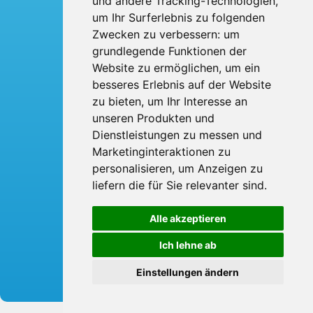
und andere Tracking-Technologien,
Über uns
um Ihr Surferlebnis zu folgenden
Kontakt
Zwecken zu verbessern:
um
grundlegende Funktionen der
Website zu ermöglichen
,
um ein
BTI Bröskamp-Touristik International
Heinrich Bröskamp e. K.
besseres Erlebnis auf der Website
Berliner Ring 53
zu bieten
,
um Ihr Interesse an
33428 Harsewinkel
Telefon: 05247 - 9231-0
unseren Produkten und
Fax: 05247 - 9231-31
Dienstleistungen zu messen und
E-Mail:
info
broeskamp-online.de
Marketinginteraktionen zu
personalisieren
,
um Anzeigen zu
liefern die für Sie relevanter sind
.
Alle akzeptieren
© 2026 Bröskamp Touristik International
Ich lehne ab
created by
vistabus
Einstellungen ändern