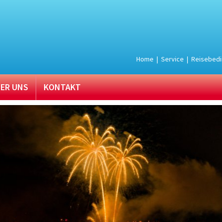
Home
|
Service
|
Reisebed
ER UNS
KONTAKT