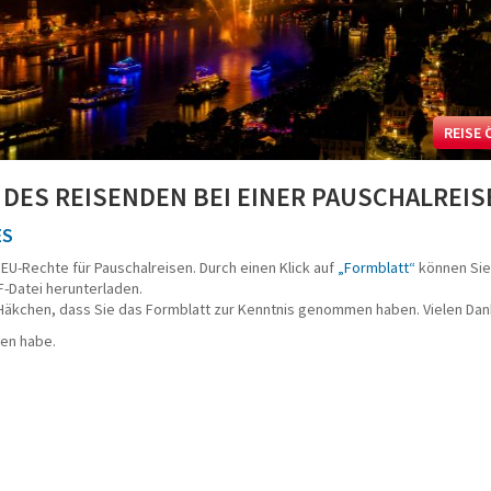
REISE 
DES REISENDEN BEI EINER PAUSCHALREIS
ES
 EU-Rechte für Pauschalreisen. Durch einen Klick auf
„Formblatt“
können Sie
F-Datei herunterladen.
 Häkchen, dass Sie das Formblatt zur Kenntnis genommen haben. Vielen Dan
en habe.