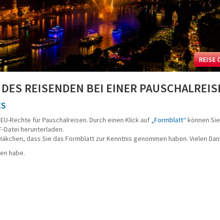
REISE 
DES REISENDEN BEI EINER PAUSCHALREIS
ES
 EU-Rechte für Pauschalreisen. Durch einen Klick auf
„Formblatt“
können Sie
F-Datei herunterladen.
 Häkchen, dass Sie das Formblatt zur Kenntnis genommen haben. Vielen Dan
en habe.