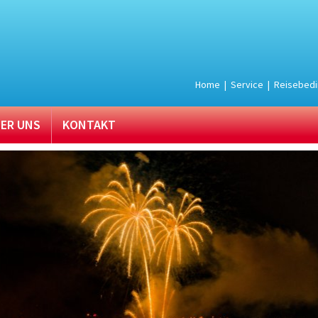
Home
|
Service
|
Reisebed
ER UNS
KONTAKT