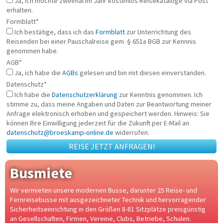
Ja, ich möchte zweimal im Jahr kostenlos Reisekataloge via Post
erhalten.
Formblatt*
Ich bestätige, dass ich das
Formblatt
zur Unterrichtung des
Reisenden bei einer Pauschalreise gem. § 651a BGB zur Kennnis
genommen habe.
AGB*
Ja, ich habe die
AGBs
gelesen und bin mit diesen einverstanden.
Datenschutz*
Ich habe die
Datenschutzerklärung
zur Kenntnis genommen. Ich
stimme zu, dass meine Angaben und Daten zur Beantwortung meiner
Anfrage elektronisch erhoben und gespeichert werden. Hinweis: Sie
können Ihre Einwilligung jederzeit für die Zukunft per E-Mail an
datenschutz
broeskamp-online.de
widerrufen.
REISE JETZT ANFRAGEN!
Busmiete
Wir vermieten unsere modernen Busse, darunter 25 Reise- und
Fernreisebusse mit ausgezeichneter Technik und hervorragender
Sicherheitseinrichtung in den Größen 8-81 Sitzplätze preisgünstig
an Gesellschaften, Firmen, Vereine, Clubs, Betriebe, Schulen.