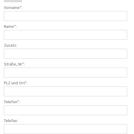
Taxi/PKW
Vorname*:
Impressionen
ÜBER UNS
Name*:
Büroteam
Busfahrerinnen und Busfahrer
Zusatz:
Geschäftsführung
Werkstatt
Reisesicherheit
Straße, Nr.*:
Historie
Nachhaltigkeit
Stellenangebote
PLZ und Ort*:
KONTAKT
Telefon*:
Katalogbestellung
Gutscheinbestellung
Fundsachen
Telefax:
WhatsApp