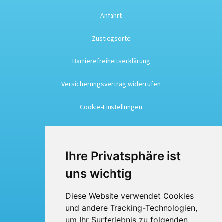
Anfahrt
Zustiegsorte
Barrierefreiheitserklärung
Versicherungsvertrag widerrufen
Cookie-Einstellungen
Busreisen
Ihre Privatsphäre ist
Busmiete
uns wichtig
Fuhrpark
Diese Website verwendet Cookies
und andere Tracking-Technologien,
Über uns
um Ihr Surferlebnis zu folgenden