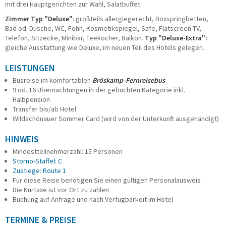
mit drei Hauptgerichten zur Wahl, Salatbuffet.
Zimmer Typ "Deluxe"
: großteils allergiegerecht, Boxspringbetten,
Bad od. Dusche, WC, Föhn, Kosmetikspiegel, Safe, Flatscreen-TV,
Telefon, Sitzecke, Minibar, Teekocher, Balkon.
Typ "Deluxe-Extra":
gleiche Ausstattung wie Deluxe, im neuen Teil des Hotels gelegen.
LEISTUNGEN
Busreise im komfortablen
Bröskamp-Fernreisebus
9 od. 16 Übernachtungen in der gebuchten Kategorie inkl.
Halbpension
Transfer bis/ab Hotel
Wildschönauer Sommer Card (wird von der Unterkunft ausgehändigt)
HINWEIS
Mindestteilnehmerzahl: 15 Personen
Storno-Staffel: C
Zustiege: Route 1
Für diese Reise benötigen Sie einen gültigen Personalausweis
Die Kurtaxe ist vor Ort zu zahlen
Buchung auf Anfrage und nach Verfügbarkeit im Hotel
TERMINE & PREISE