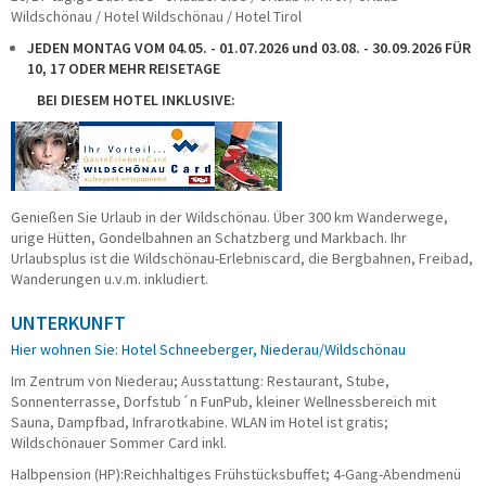
Wildschönau / Hotel Wildschönau / Hotel Tirol
Taxi/PKW
Impressionen
JEDEN MONTAG VOM 04.05. - 01.07.2026 und 03.08. - 30.09.2026 FÜR
10, 17 ODER MEHR REISETAGE
ÜBER UNS
BEI DIESEM HOTEL INKLUSIVE:
Büroteam
Busfahrerinnen und Busfahrer
Geschäftsführung
Werkstatt
Genießen Sie Urlaub in der Wildschönau. Über 300 km Wanderwege,
Reisesicherheit
urige Hütten, Gondelbahnen an Schatzberg und Markbach. Ihr
Historie
Urlaubsplus ist die Wildschönau-Erlebniscard, die Bergbahnen, Freibad,
Nachhaltigkeit
Wanderungen u.v.m. inkludiert.
Stellenangebote
UNTERKUNFT
KONTAKT
Hier wohnen Sie: Hotel Schneeberger, Niederau/Wildschönau
Katalogbestellung
Im Zentrum von Niederau; Ausstattung: Restaurant, Stube,
Gutscheinbestellung
Sonnenterrasse, Dorfstub´n FunPub, kleiner Wellnessbereich mit
Fundsachen
Sauna, Dampfbad, Infrarotkabine. WLAN im Hotel ist gratis;
Wildschönauer Sommer Card inkl.
WhatsApp
Halbpension (HP):Reichhaltiges Frühstücksbuffet; 4-Gang-Abendmenü