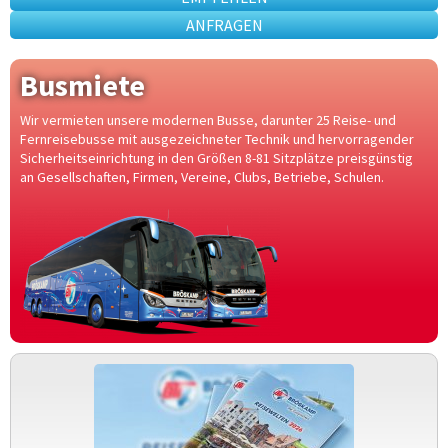
ANFRAGEN
Busmiete
Wir vermieten unsere modernen Busse, darunter 25 Reise- und
Fernreisebusse mit ausgezeichneter Technik und hervorragender
Sicherheitseinrichtung in den Größen 8-81 Sitzplätze preisgünstig
an Gesellschaften, Firmen, Vereine, Clubs, Betriebe, Schulen.