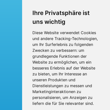
Busreisen
Ihre Privatsphäre ist
Busmiete
uns wichtig
Fuhrpark
Diese Website verwendet Cookies
und andere Tracking-Technologien,
Über uns
um Ihr Surferlebnis zu folgenden
Kontakt
Zwecken zu verbessern:
um
grundlegende Funktionen der
Website zu ermöglichen
,
um ein
BTI Bröskamp-Touristik International
Heinrich Bröskamp e. K.
besseres Erlebnis auf der Website
Berliner Ring 53
zu bieten
,
um Ihr Interesse an
33428 Harsewinkel
Telefon: 05247 - 9231-0
unseren Produkten und
Fax: 05247 - 9231-31
Dienstleistungen zu messen und
E-Mail:
info
broeskamp-online.de
Marketinginteraktionen zu
personalisieren
,
um Anzeigen zu
liefern die für Sie relevanter sind
.