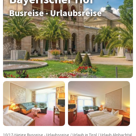
Fahrradreisen
Busreise - Urlaubsreise
Städtereisen
Schiffsreisen
Kurzreisen
Musicals - Shows
Tagesfahrten
Konzert und Event
Adventsreisen
Festtagsreisen
BUSMIETE
Mietbus-Anfrage
FUHRPARK
Reise-/Fernreisebusse
VIP-/Businessbusse
Doppelstockbusse
Linien-/ Transferbusse
Kleinbusse/Bulli
10/17-tägige Busreise - Urlaubsreise / Urlaub in Tirol / Urlaub Alpbachtal
Anhänger/Skibox