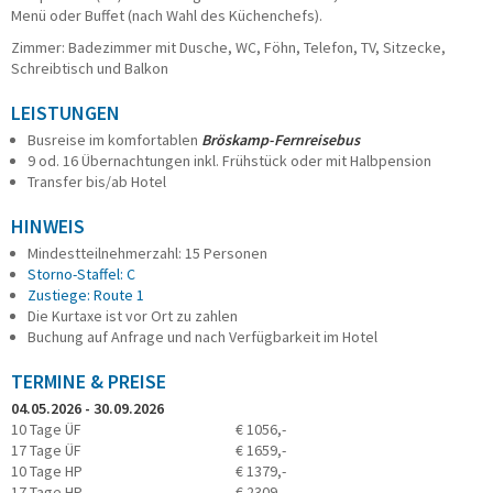
Menü oder Buffet (nach Wahl des Küchenchefs).
Zimmer: Badezimmer mit Dusche, WC, Föhn, Telefon, TV, Sitzecke,
Schreibtisch und Balkon
LEISTUNGEN
Busreise im komfortablen
Bröskamp-Fernreisebus
9 od. 16 Übernachtungen inkl. Frühstück oder mit Halbpension
Transfer bis/ab Hotel
HINWEIS
Mindestteilnehmerzahl: 15 Personen
Storno-Staffel: C
Zustiege: Route 1
Die Kurtaxe ist vor Ort zu zahlen
Buchung auf Anfrage und nach Verfügbarkeit im Hotel
TERMINE & PREISE
04.05.2026 - 30.09.2026
10 Tage ÜF
€ 1056,-
17 Tage ÜF
€ 1659,-
10 Tage HP
€ 1379,-
17 Tage HP
€ 2309,-