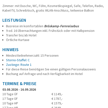
Zimmer: mit Dusche, WC, Föhn, Kosmetikspiegel, Safe, Telefon, Radio,
Kabel-TV, Schreibtisch, gratis WLAN-Anschluss, teilweise Balkon
LEISTUNGEN
Busreise im komfortablen
Bröskamp-Fernreisebus
9 od. 16 Übernachtungen inkl. Frühstück oder mit Halbpension
Transfer bis/ab Hotel
Örtliche Kurtaxe
HINWEIS
Mindestteilnehmerzahl: 15 Personen
Storno-Staffel: C
Zustiege: Route 1
Für diese Reise benötigen Sie einen gültigen Personalausweis
Buchung auf Anfrage und nach Verfügbarkeit im Hotel
TERMINE & PREISE
03.08.2026 - 16.09.2026
10 Tage ÜF
€ 1149,-
17 Tage ÜF
€ 1787,-
10 Tage HP
€ 1579,-
17 Tage HP
€ 2649,-