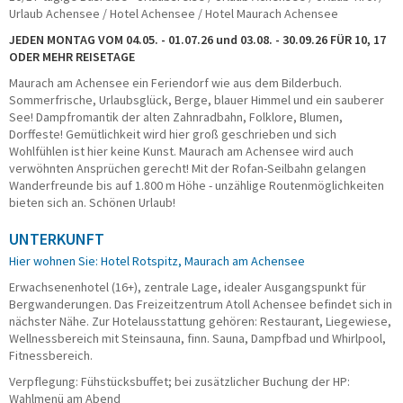
Urlaub Achensee / Hotel Achensee / Hotel Maurach Achensee
Taxi/PKW
Impressionen
JEDEN MONTAG VOM 04.05. - 01.07.26 und 03.08. - 30.09.26 FÜR 10, 17
ODER MEHR REISETAGE
ÜBER UNS
Maurach am Achensee ein Feriendorf wie aus dem Bilderbuch.
Sommerfrische, Urlaubsglück, Berge, blauer Himmel und ein sauberer
Büroteam
See! Dampfromantik der alten Zahnradbahn, Folklore, Blumen,
Busfahrerinnen und Busfahrer
Dorffeste! Gemütlichkeit wird hier groß geschrieben und sich
Geschäftsführung
Wohlfühlen ist hier keine Kunst. Maurach am Achensee wird auch
Werkstatt
verwöhnten Ansprüchen gerecht! Mit der Rofan-Seilbahn gelangen
Reisesicherheit
Wanderfreunde bis auf 1.800 m Höhe - unzählige Routenmöglichkeiten
bieten sich an. Schönen Urlaub!
Historie
Nachhaltigkeit
UNTERKUNFT
Stellenangebote
Hier wohnen Sie: Hotel Rotspitz, Maurach am Achensee
KONTAKT
Erwachsenenhotel (16+), zentrale Lage, idealer Ausgangspunkt für
Bergwanderungen. Das Freizeitzentrum Atoll Achensee befindet sich in
Katalogbestellung
nächster Nähe. Zur Hotelausstattung gehören: Restaurant, Liegewiese,
Gutscheinbestellung
Wellnessbereich mit Steinsauna, finn. Sauna, Dampfbad und Whirlpool,
Fundsachen
Fitnessbereich.
WhatsApp
Verpflegung: Fühstücksbuffet; bei zusätzlicher Buchung der HP:
Wahlmenü am Abend