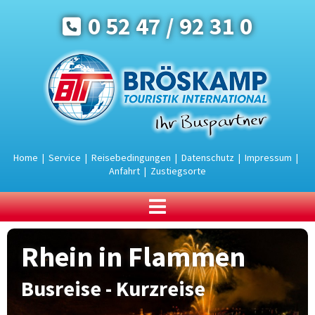
0 52 47 / 92 31 0
Home
|
Service
|
Reisebedingungen
|
Datenschutz
|
Impressum
|
Anfahrt
|
Zustiegsorte
BUSREISEN
Rhein in Flammen
Urlaub an der Ostsee
Urlaub in den Bergen
Busreise - Kurzreise
Urlaubsreisen
Rundreisen