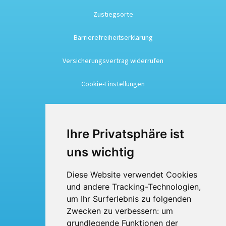
Zustiegsorte
Barrierefreiheitserklärung
Versicherungsvertrag widerrufen
Cookie-Einstellungen
Busreisen
Ihre Privatsphäre ist
Busmiete
uns wichtig
Fuhrpark
Diese Website verwendet Cookies
und andere Tracking-Technologien,
Über uns
um Ihr Surferlebnis zu folgenden
Kontakt
Zwecken zu verbessern:
um
grundlegende Funktionen der