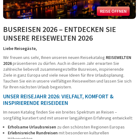
Fahrradreisen
Städtereisen
REISE ÖFFNEN
Schiffsreisen
Kurzreisen
BUSREISEN 2026 – ENTDECKEN SIE
Musicals - Shows
UNSERE REISEWELTEN 2026
Tagesfahrten
Konzert und Event
Liebe Reisegäste,
Adventsreisen
Wir freuen uns sehr, Ihnen unseren neuen Reisekatalog
REISEWELTEN
Festtagsreisen
2026
präsentieren zu dürfen. Auch in diesem Jahr erwarten Sie
BUSMIETE
zahlreiche liebevoll zusammengestellte Busreisen, inspirierende
Ziele in ganz Europa und viele neue Ideen für Ihre Urlaubsplanung.
Tauchen Sie ein in unsere vielfältigen Reisewelten und lassen Sie sich
Mietbus-Anfrage
für Ihren nächsten Urlaub begeistern.
FUHRPARK
UNSER REISEJAHR 2026: VIELFALT, KOMFORT &
INSPIRIERENDE REISEIDEEN
Reise-/Fernreisebusse
VIP-/Businessbusse
Im neuen Katalog finden Sie ein breites Spektrum an Reisen –
Doppelstockbusse
sorgfältig kuratiert und mit unserer langjährigen Erfahrung entwickelt:
Linien-/ Transferbusse
Erholsame Urlaubsreisen
zu den schönsten Regionen Europas
Kleinbusse/Bulli
Erlebnisreiche Rundreisen
mit besonderen kulturellen
Anhänger/Skibox
Höhepunkten