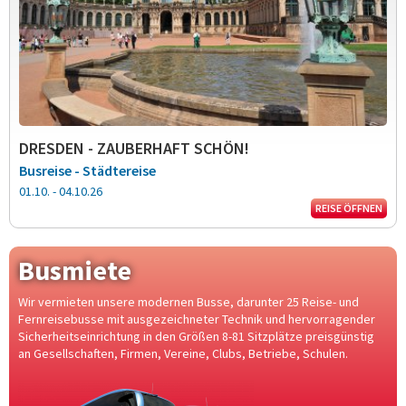
DRESDEN - ZAUBERHAFT SCHÖN!
Busreise - Städtereise
01.10. - 04.10.26
REISE ÖFFNEN
Busmiete
Wir vermieten unsere modernen Busse, darunter 25 Reise- und
Fernreisebusse mit ausgezeichneter Technik und hervorragender
Sicherheitseinrichtung in den Größen 8-81 Sitzplätze preisgünstig
an Gesellschaften, Firmen, Vereine, Clubs, Betriebe, Schulen.