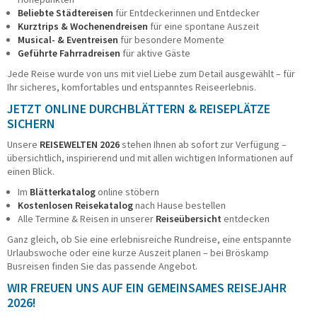
Beliebte Städtereisen
für Entdeckerinnen und Entdecker
Taxi/PKW
Kurztrips & Wochenendreisen
für eine spontane Auszeit
Impressionen
Musical- & Eventreisen
für besondere Momente
Geführte Fahrradreisen
für aktive Gäste
ÜBER UNS
Jede Reise wurde von uns mit viel Liebe zum Detail ausgewählt – für
Büroteam
Ihr sicheres, komfortables und entspanntes Reiseerlebnis.
Busfahrerinnen und Busfahrer
JETZT ONLINE DURCHBLÄTTERN & REISEPLÄTZE
Geschäftsführung
SICHERN
Werkstatt
Reisesicherheit
Unsere
REISEWELTEN 2026
stehen Ihnen ab sofort zur Verfügung –
übersichtlich, inspirierend und mit allen wichtigen Informationen auf
Historie
einen Blick.
Nachhaltigkeit
Stellenangebote
Im
Blätterkatalog
online stöbern
Kostenlosen Reisekatalog
nach Hause bestellen
KONTAKT
Alle Termine & Reisen in unserer
Reiseübersicht
entdecken
Ganz gleich, ob Sie eine erlebnisreiche Rundreise, eine entspannte
Katalogbestellung
Urlaubswoche oder eine kurze Auszeit planen – bei Bröskamp
Gutscheinbestellung
Busreisen finden Sie das passende Angebot.
Fundsachen
WIR FREUEN UNS AUF EIN GEMEINSAMES REISEJAHR
WhatsApp
2026!