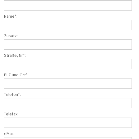
Taxi/PKW
Impressionen
Name*:
ÜBER UNS
Zusatz:
Büroteam
Busfahrerinnen und Busfahrer
Geschäftsführung
Straße, Nr.*:
Werkstatt
Reisesicherheit
Historie
PLZ und Ort*:
Nachhaltigkeit
Stellenangebote
Telefon*:
KONTAKT
Katalogbestellung
Gutscheinbestellung
Telefax:
Fundsachen
WhatsApp
eMail: