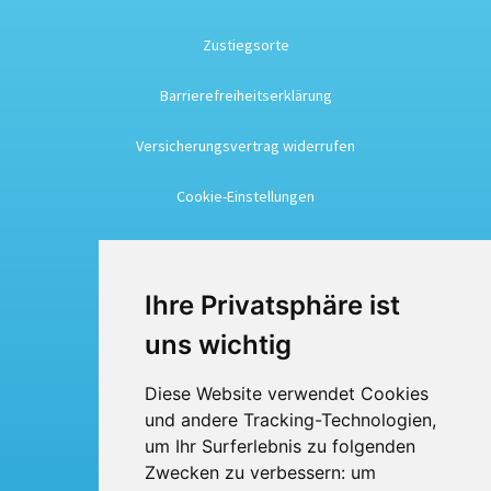
Zustiegsorte
Barrierefreiheitserklärung
Versicherungsvertrag widerrufen
Cookie-Einstellungen
Busreisen
Ihre Privatsphäre ist
Busmiete
uns wichtig
Fuhrpark
Diese Website verwendet Cookies
und andere Tracking-Technologien,
Über uns
um Ihr Surferlebnis zu folgenden
Kontakt
Zwecken zu verbessern:
um