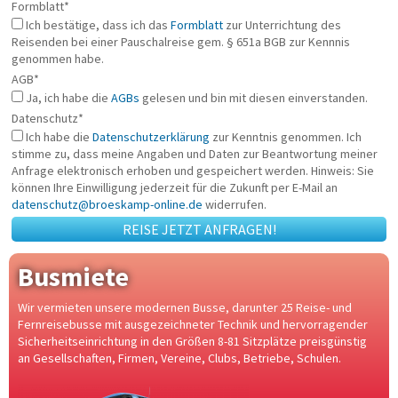
Formblatt*
Ich bestätige, dass ich das
Formblatt
zur Unterrichtung des
Reisenden bei einer Pauschalreise gem. § 651a BGB zur Kennnis
genommen habe.
AGB*
Ja, ich habe die
AGBs
gelesen und bin mit diesen einverstanden.
Datenschutz*
Ich habe die
Datenschutzerklärung
zur Kenntnis genommen. Ich
stimme zu, dass meine Angaben und Daten zur Beantwortung meiner
Anfrage elektronisch erhoben und gespeichert werden. Hinweis: Sie
können Ihre Einwilligung jederzeit für die Zukunft per E-Mail an
datenschutz
broeskamp-online.de
widerrufen.
REISE JETZT ANFRAGEN!
Busmiete
Wir vermieten unsere modernen Busse, darunter 25 Reise- und
Fernreisebusse mit ausgezeichneter Technik und hervorragender
Sicherheitseinrichtung in den Größen 8-81 Sitzplätze preisgünstig
an Gesellschaften, Firmen, Vereine, Clubs, Betriebe, Schulen.