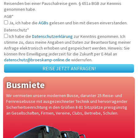
Reisenden bei einer Pauschalreise gem. § 651a BGB zur Kennnis
genommen habe.
AGB*
Ja, ich habe die
AGBs
gelesen und bin mit diesen einverstanden.
Datenschutz*
Ich habe die
Datenschutzerklärung
zur Kenntnis genommen. Ich
stimme zu, dass meine Angaben und Daten zur Beantwortung meiner
Anfrage elektronisch erhoben und gespeichert werden. Hinweis: Sie
können Ihre Einwilligung jederzeit für die Zukunft per E-Mail an
datenschutz
broeskamp-online.de
widerrufen.
REISE JETZT ANFRAGEN!
Busmiete
Wir vermieten unsere modernen Busse, darunter 25 Reise- und
Fernreisebusse mit ausgezeichneter Technik und hervorragender
Sicherheitseinrichtung in den Größen 8-81 Sitzplätze preisgünstig
an Gesellschaften, Firmen, Vereine, Clubs, Betriebe, Schulen.