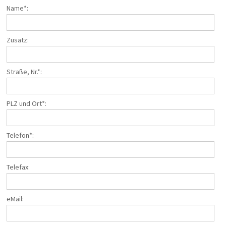
Name*:
Taxi/PKW
Impressionen
ÜBER UNS
Zusatz:
Büroteam
Busfahrerinnen und Busfahrer
Straße, Nr.*:
Geschäftsführung
Werkstatt
Reisesicherheit
PLZ und Ort*:
Historie
Nachhaltigkeit
Telefon*:
Stellenangebote
KONTAKT
Telefax:
Katalogbestellung
Gutscheinbestellung
Fundsachen
eMail:
WhatsApp