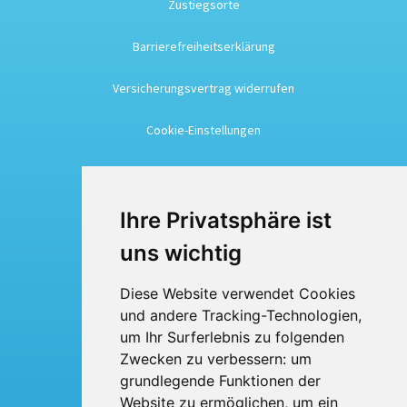
Zustiegsorte
Barrierefreiheitserklärung
Versicherungsvertrag widerrufen
Cookie-Einstellungen
Busreisen
Ihre Privatsphäre ist
Busmiete
uns wichtig
Fuhrpark
Diese Website verwendet Cookies
und andere Tracking-Technologien,
Über uns
um Ihr Surferlebnis zu folgenden
Kontakt
Zwecken zu verbessern:
um
grundlegende Funktionen der
Website zu ermöglichen
,
um ein
BTI Bröskamp-Touristik International