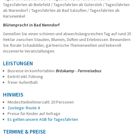
Tagesfahrten ab Bielefeld / Tagesfahrten ab Gütersloh / Tagesfahrten
Taxi/PKW
ab Warendorf / Tagesfahrten ab Bad Salzuflen / Tagesfahrten ab
Impressionen
Harsewinkel
ÜBER UNS
Blütenpracht in Bad Nenndorf
Genießen Sie einen schönen und abwechslungsreichen Tag auf rund 35
Büroteam
Hektar zwischen Stauden, Blumen, Düften und Erlebnissen. Bewundern
Busfahrerinnen und Busfahrer
Sie florale Schaubilder, gärtnerische Themenwelten und liebevoll
Geschäftsführung
inszenierte Veranstaltungen.
Werkstatt
Reisesicherheit
LEISTUNGEN
Historie
Busreise im komfortablen
Bröskamp - Fernreisebus
Nachhaltigkeit
Eintritt inkl. Führung
Stellenangebote
freier Aufenthalt
KONTAKT
HINWEIS
Mindestteilnehmerzahl: 20 Personen
Katalogbestellung
Zustiege: Route 4
Gutscheinbestellung
Preise für Kinder auf Anfrage
Fundsachen
Es gelten unsere AGB für Tagesfahrten
WhatsApp
TERMINE & PREISE