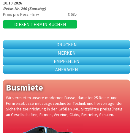
10.10.2026
Reise-Nr. 246 (Samstag)
Preis pro Pers. - Erw.
€ 68,-
DIESEN TERMIN BUCHEN
DRUCKEN
MERKEN
EMPFEHLEN
ANFRAGEN
Busmiete
Wir vermieten unsere modernen Busse, darunter 25 Reise- und
Fernreisebusse mit ausgezeichneter Technik und hervorragender
Sicherheitseinrichtung in den Größen 8-81 Sitzplätze preisgünstig
an Gesellschaften, Firmen, Vereine, Clubs, Betriebe, Schulen.