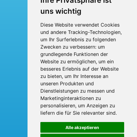
Ihre Privatsphäre ist
Busmiete
uns wichtig
Fuhrpark
Diese Website verwendet Cookies
und andere Tracking-Technologien,
Über uns
um Ihr Surferlebnis zu folgenden
Kontakt
Zwecken zu verbessern:
um
grundlegende Funktionen der
Website zu ermöglichen
,
um ein
BTI Bröskamp-Touristik International
Heinrich Bröskamp e. K.
besseres Erlebnis auf der Website
Berliner Ring 53
zu bieten
,
um Ihr Interesse an
33428 Harsewinkel
Telefon: 05247 - 9231-0
unseren Produkten und
Fax: 05247 - 9231-31
Dienstleistungen zu messen und
E-Mail:
info
broeskamp-online.de
Marketinginteraktionen zu
personalisieren
,
um Anzeigen zu
liefern die für Sie relevanter sind
.
Alle akzeptieren