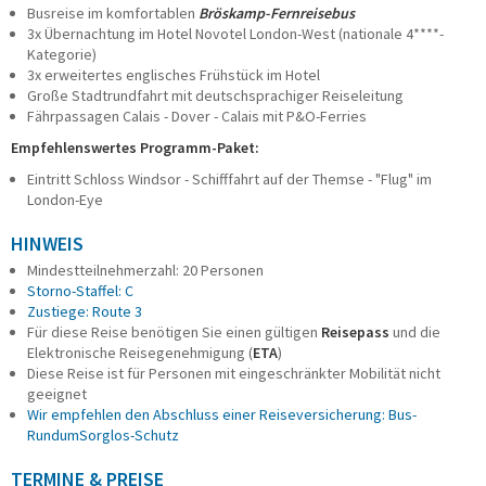
Busreise im komfortablen
Bröskamp-Fernreisebus
3x Übernachtung im Hotel Novotel London-West (nationale 4****-
Kategorie)
3x erweitertes englisches Frühstück im Hotel
Große Stadtrundfahrt mit deutschsprachiger Reiseleitung
Fährpassagen Calais - Dover - Calais mit P&O-Ferries
Empfehlenswertes Programm-Paket:
Eintritt Schloss Windsor - Schifffahrt auf der Themse - "Flug" im
London-Eye
HINWEIS
Mindestteilnehmerzahl: 20 Personen
Storno-Staffel: C
Zustiege: Route 3
Für diese Reise benötigen Sie einen gültigen
Reisepass
und die
Elektronische Reisegenehmigung (
ETA
)
Diese Reise ist für Personen mit eingeschränkter Mobilität nicht
geeignet
Wir empfehlen den Abschluss einer Reiseversicherung: Bus-
RundumSorglos-Schutz
TERMINE & PREISE