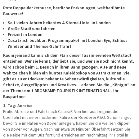
Taxi/PKW
Rote Doppeldeckerbusse, herrliche Parkanlagen, weltberühmte
Impressionen
Bauwerke!
Seit vielen Jahren beliebtes 4-Sterne-Hotel in London
ÜBER UNS
Große Stadtrundfahrten
Freizeit in London
Büroteam
Zusätzlich buchbar: Programmpaket mit London Eye, Schloss
Busfahrerinnen und Busfahrer
Windsor und Themse-Schifffahrt
Geschäftsführung
Kaum jemand kann sich dem Flair dieser faszinierenden Weltstadt
Werkstatt
entziehen. Wer sie kennt, der liebt sie, und wer sie noch nicht kennt,
Reisesicherheit
wird schon beim 1. Besuch in ihren Bann gezogen. Alte und neue
Historie
Wahrzeichen bilden ein buntes Kaleidoskop von Attraktionen. Viel
Nachhaltigkeit
gibt es zu entdecken: bekannte Sehenswürdigkeiten, kulturelle
Stellenangebote
Schätze, Ausgeflipptes und Kreatives… erleben Sie die „Königin“ an
der Themse mit BRÖSKAMP TOURISTIK INTERNATIONAL - Ihr
KONTAKT
Buspartner.
1. Tag: Anreise
Katalogbestellung
Frühe Abreise und Fahrt nach Calais/F. Von hier aus beginnt die
Gutscheinbestellung
Überfahrt mit einer modernen Fähre der Reederei P&O. Schon lange,
Fundsachen
bevor Sie im Hafen von Dover anlegen, haben Sie die weißen Klippen
WhatsApp
von Dover vor Augen. Nach nur etwa 90 Minuten Überfahrt setzen Sie
die Reise mit dem Bus fort und erreichen am Nachmittag Ihr Hotel in