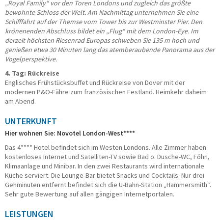
„Royal Family“ vor den Toren Londons und zugleich das größte
bewohnte Schloss der Welt. Am Nachmittag unternehmen Sie eine
Schifffahrt auf der Themse vom Tower bis zur Westminster Pier. Den
krönenenden Abschluss bildet ein „Flug“ mit dem London-Eye. Im
derzeit höchsten Riesenrad Europas schweben Sie 135 m hoch und
genießen etwa 30 Minuten lang das atemberaubende Panorama aus der
Vogelperspektive.
4. Tag: Rückreise
Englisches Frühstücksbuffet und Rückreise von Dover mit der
modernen P&O-Fähre zum französischen Festland. Heimkehr daheim
am Abend.
UNTERKUNFT
Hier wohnen Sie: Novotel London-West****
Das 4**** Hotel befindet sich im Westen Londons. Alle Zimmer haben
kostenloses Internet und Satelliten-TV sowie Bad o. Dusche-WC, Föhn,
Klimaanlage und Minibar. In den zwei Restaurants wird internationale
Küche serviert. Die Lounge-Bar bietet Snacks und Cocktails. Nur drei
Gehminuten entfernt befindet sich die U-Bahn-Station „Hammersmith“.
Sehr gute Bewertung auf allen gängigen Internetportalen.
LEISTUNGEN