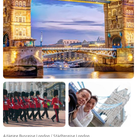
Fahrradreisen
Städtereisen
Schiffsreisen
Kurzreisen
Musicals - Shows
Tagesfahrten
Konzert und Event
Adventsreisen
Festtagsreisen
BUSMIETE
Mietbus-Anfrage
FUHRPARK
Reise-/Fernreisebusse
VIP-/Businessbusse
Doppelstockbusse
Linien-/ Transferbusse
Kleinbusse/Bulli
4-tägige Busreise London / Städtereise London
Anhänger/Skibox