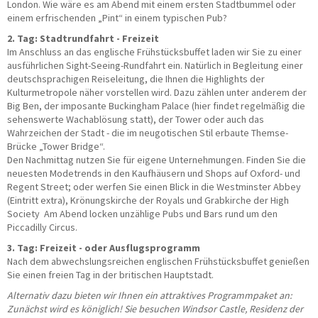
London. Wie wäre es am Abend mit einem ersten Stadtbummel oder
einem erfrischenden „Pint“ in einem typischen Pub?
2. Tag: Stadtrundfahrt - Freizeit
Im Anschluss an das englische Frühstücksbuffet laden wir Sie zu einer
ausführlichen Sight-Seeing-Rundfahrt ein. Natürlich in Begleitung einer
deutschsprachigen Reiseleitung, die Ihnen die Highlights der
Kulturmetropole näher vorstellen wird. Dazu zählen unter anderem der
Big Ben, der imposante Buckingham Palace (hier findet regelmäßig die
sehenswerte Wachablösung statt), der Tower oder auch das
Wahrzeichen der Stadt - die im neugotischen Stil erbaute Themse-
Brücke „Tower Bridge“.
Den Nachmittag nutzen Sie für eigene Unternehmungen. Finden Sie die
neuesten Modetrends in den Kaufhäusern und Shops auf Oxford- und
Regent Street; oder werfen Sie einen Blick in die Westminster Abbey
(Eintritt extra), Krönungskirche der Royals und Grabkirche der High
Society Am Abend locken unzählige Pubs und Bars rund um den
Piccadilly Circus.
3. Tag: Freizeit - oder Ausflugsprogramm
Nach dem abwechslungsreichen englischen Frühstücksbuffet genießen
Sie einen freien Tag in der britischen Hauptstadt.
Alternativ dazu bieten wir Ihnen ein attraktives Programmpaket an:
Zunächst wird es königlich! Sie besuchen Windsor Castle, Residenz der