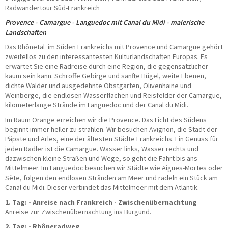
Radwandertour Süd-Frankreich
Taxi/PKW
Impressionen
Provence - Camargue - Languedoc mit Canal du Midi - malerische
Landschaften
ÜBER UNS
Das Rhônetal im Süden Frankreichs mit Provence und Camargue gehört
zweifellos zu den interessantesten Kulturlandschaften Europas. Es
Büroteam
erwartet Sie eine Radreise durch eine Region, die gegensätzlicher
Busfahrerinnen und Busfahrer
kaum sein kann. Schroffe Gebirge und sanfte Hügel, weite Ebenen,
Geschäftsführung
dichte Wälder und ausgedehnte Obstgärten, Olivenhaine und
Werkstatt
Weinberge, die endlosen Wasserflächen und Reisfelder der Camargue,
Reisesicherheit
kilometerlange Strände im Languedoc und der Canal du Midi.
Historie
Im Raum Orange erreichen wir die Provence. Das Licht des Südens
Nachhaltigkeit
beginnt immer heller zu strahlen. Wir besuchen Avignon, die Stadt der
Stellenangebote
Päpste und Arles, eine der ältesten Städte Frankreichs. Ein Genuss für
jeden Radler ist die Camargue. Wasser links, Wasser rechts und
KONTAKT
dazwischen kleine Straßen und Wege, so geht die Fahrt bis ans
Mittelmeer. Im Languedoc besuchen wir Städte wie Aigues-Mortes oder
Katalogbestellung
Sète, folgen den endlosen Stränden am Meer und radeln ein Stück am
Gutscheinbestellung
Canal du Midi. Dieser verbindet das Mittelmeer mit dem Atlantik.
Fundsachen
1. Tag: - Anreise nach Frankreich - Zwischenübernachtung
WhatsApp
Anreise zur Zwischenübernachtung ins Burgund.
2. Tag: - Rhôneradweg