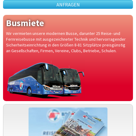
ANFRAGEN
Busmiete
Wir vermieten unsere modernen Busse, darunter 25 Reise- und
Fernreisebusse mit ausgezeichneter Technik und hervorragender
Sicherheitseinrichtung in den Größen 8-81 Sitzplätze preisgünstig
an Gesellschaften, Firmen, Vereine, Clubs, Betriebe, Schulen.