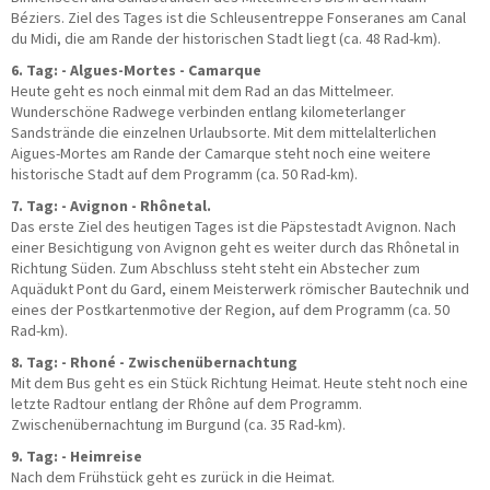
Béziers. Ziel des Tages ist die Schleusentreppe Fonseranes am Canal
du Midi, die am Rande der historischen Stadt liegt (ca. 48 Rad-km).
6. Tag: - Algues-Mortes - Camarque
Heute geht es noch einmal mit dem Rad an das Mittelmeer.
Wunderschöne Radwege verbinden entlang kilometerlanger
Sandstrände die einzelnen Urlaubsorte. Mit dem mittelalterlichen
Aigues-Mortes am Rande der Camarque steht noch eine weitere
historische Stadt auf dem Programm (ca. 50 Rad-km).
7. Tag: - Avignon - Rhônetal.
Das erste Ziel des heutigen Tages ist die Päpstestadt Avignon. Nach
einer Besichtigung von Avignon geht es weiter durch das Rhônetal in
Richtung Süden. Zum Abschluss steht steht ein Abstecher zum
Aquädukt Pont du Gard, einem Meisterwerk römischer Bautechnik und
eines der Postkartenmotive der Region, auf dem Programm (ca. 50
Rad-km).
8. Tag: - Rhoné - Zwischenübernachtung
Mit dem Bus geht es ein Stück Richtung Heimat. Heute steht noch eine
letzte Radtour entlang der Rhône auf dem Programm.
Zwischenübernachtung im Burgund (ca. 35 Rad-km).
9. Tag: - Heimreise
Nach dem Frühstück geht es zurück in die Heimat.