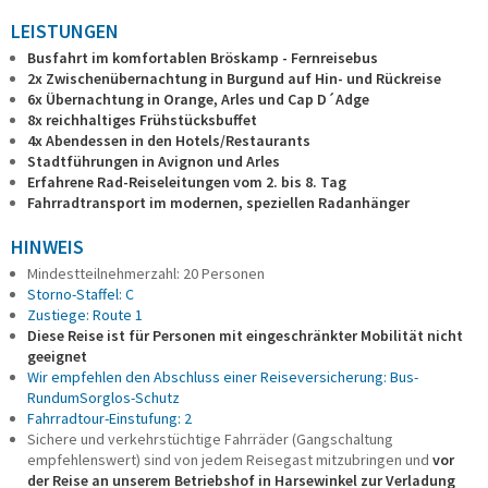
LEISTUNGEN
Busfahrt im komfortablen Bröskamp - Fernreisebus
2x Zwischenübernachtung in Burgund auf Hin- und Rückreise
6x Übernachtung in Orange, Arles und Cap D´Adge
8x reichhaltiges Frühstücksbuffet
4x Abendessen in den Hotels/Restaurants
Stadtführungen in Avignon und Arles
Erfahrene Rad-Reiseleitungen vom 2. bis 8. Tag
Fahrradtransport im modernen, speziellen Radanhänger
HINWEIS
Mindestteilnehmerzahl: 20 Personen
Storno-Staffel: C
Zustiege: Route 1
Diese Reise ist für Personen mit eingeschränkter Mobilität nicht
geeignet
Wir empfehlen den Abschluss einer Reiseversicherung: Bus-
RundumSorglos-Schutz
Fahrradtour-Einstufung: 2
Sichere und verkehrstüchtige Fahrräder (Gangschaltung
empfehlenswert) sind von jedem Reisegast mitzubringen und
vor
der Reise an unserem Betriebshof in Harsewinkel zur Verladung