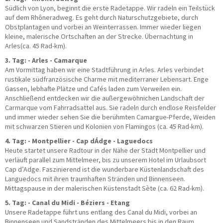
Südlich von Lyon, beginnt die erste Radetappe. Wir radeln ein Teilstück
auf dem Rhôneradweg. Es geht durch Naturschutzgebiete, durch
Obstplantagen und vorbei an Weinterrassen. Immer wieder liegen
kleine, malerische Ortschaften an der Strecke. Übernachtung in
Arles(ca. 45 Rad-km).
3. Tag: - Arles - Camarque
Am Vormittag haben wir eine Stadtführung in Arles. Arles verbindet
rustikale südfranzösische Charme mit mediterraner Lebensart. Enge
Gassen, lebhafte Plätze und Cafés laden zum Verweilen ein.
Anschließend entdecken wir die außergewöhnichen Landschaft der
Carmarque vom Fahrradsattel aus. Sie radeln durch endlose Reisfelder
und immer wieder sehen Sie die berühmten Camargue-Pferde, Weiden
mit schwarzen Stieren und Kolonien von Flamingos (ca. 45 Rad-km).
4. Tag: - Montpellier - Cap dÁdge - Laguedocs
Heute startet unsere Radtour in der Nähe der Stadt Montpellier und
verläuft parallel zum Mittelmeer, bis zu unserem Hotel im Urlaubsort
Cap d’Adge. Faszinierend ist die wunderbare Küstenlandschaft des
Languedocs mit ihren traumhaften Stränden und Binnenseen.
Mittagspause in der malerischen Küstenstadt Sète (ca. 62 Rad-km).
5. Tag: - Canal du Midi - Béziers - Etang
Unsere Radetappe führt uns entlang des Canal du Midi, vorbei an
Binnenseen und Sandstränden des Mittelmeers bis in den Raum