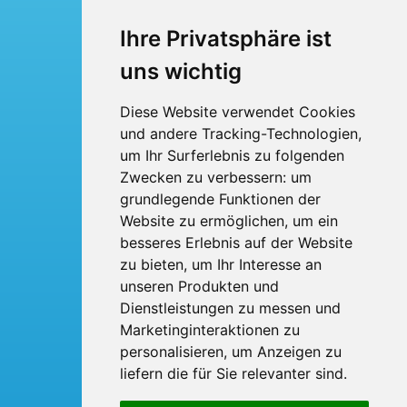
Busreisen
Ihre Privatsphäre ist
Busmiete
uns wichtig
Fuhrpark
Diese Website verwendet Cookies
und andere Tracking-Technologien,
Über uns
um Ihr Surferlebnis zu folgenden
Kontakt
Zwecken zu verbessern:
um
grundlegende Funktionen der
Website zu ermöglichen
,
um ein
BTI Bröskamp-Touristik International
Heinrich Bröskamp e. K.
besseres Erlebnis auf der Website
Berliner Ring 53
zu bieten
,
um Ihr Interesse an
33428 Harsewinkel
Telefon: 05247 - 9231-0
unseren Produkten und
Fax: 05247 - 9231-31
Dienstleistungen zu messen und
E-Mail:
info
broeskamp-online.de
Marketinginteraktionen zu
personalisieren
,
um Anzeigen zu
liefern die für Sie relevanter sind
.