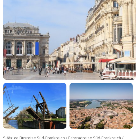
Fahrradreisen
Städtereisen
Schiffsreisen
Kurzreisen
Musicals - Shows
Tagesfahrten
Konzert und Event
Adventsreisen
Festtagsreisen
BUSMIETE
Mietbus-Anfrage
FUHRPARK
Reise-/Fernreisebusse
VIP-/Businessbusse
Doppelstockbusse
Linien-/ Transferbusse
Kleinbusse/Bulli
9-tägige Busreise Süd-Frankreich / Fahrradreise Süd-Frankreich /
Anhänger/Skibox