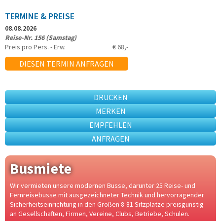
TERMINE & PREISE
08.08.2026
Reise-Nr. 156 (Samstag)
Preis pro Pers. - Erw.
€ 68,-
DIESEN TERMIN ANFRAGEN
DRUCKEN
MERKEN
EMPFEHLEN
ANFRAGEN
Busmiete
Wir vermieten unsere modernen Busse, darunter 25 Reise- und
Fernreisebusse mit ausgezeichneter Technik und hervorragender
Sicherheitseinrichtung in den Größen 8-81 Sitzplätze preisgünstig
an Gesellschaften, Firmen, Vereine, Clubs, Betriebe, Schulen.