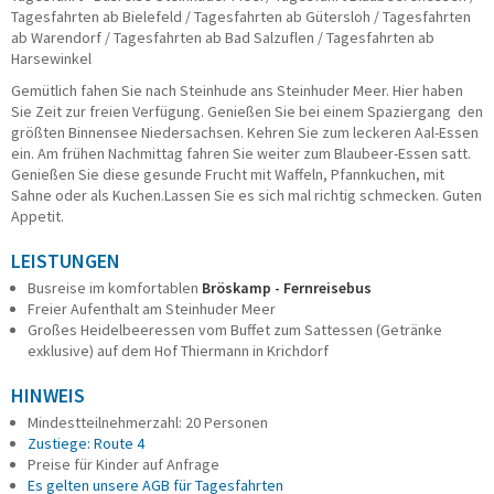
Tagesfahrten ab Bielefeld / Tagesfahrten ab Gütersloh / Tagesfahrten
Taxi/PKW
ab Warendorf / Tagesfahrten ab Bad Salzuflen / Tagesfahrten ab
Impressionen
Harsewinkel
ÜBER UNS
Gemütlich fahen Sie nach Steinhude ans Steinhuder Meer. Hier haben
Sie Zeit zur freien Verfügung. Genießen Sie bei einem Spaziergang den
Büroteam
größten Binnensee Niedersachsen. Kehren Sie zum leckeren Aal-Essen
Busfahrerinnen und Busfahrer
ein. Am frühen Nachmittag fahren Sie weiter zum Blaubeer-Essen satt.
Genießen Sie diese gesunde Frucht mit Waffeln, Pfannkuchen, mit
Geschäftsführung
Sahne oder als Kuchen.Lassen Sie es sich mal richtig schmecken. Guten
Werkstatt
Appetit.
Reisesicherheit
Historie
LEISTUNGEN
Nachhaltigkeit
Busreise im komfortablen
Bröskamp - Fernreisebus
Stellenangebote
Freier Aufenthalt am Steinhuder Meer
Großes Heidelbeeressen vom Buffet zum Sattessen (Getränke
KONTAKT
exklusive) auf dem Hof Thiermann in Krichdorf
Katalogbestellung
HINWEIS
Gutscheinbestellung
Mindestteilnehmerzahl: 20 Personen
Fundsachen
Zustiege: Route 4
WhatsApp
Preise für Kinder auf Anfrage
Es gelten unsere AGB für Tagesfahrten